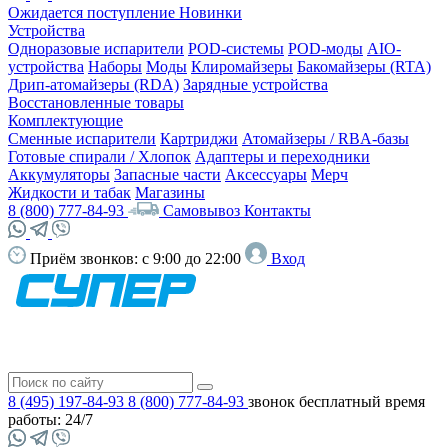
Ожидается поступление
Новинки
Устройства
Одноразовые испарители
POD-системы
POD-моды
AIO-
устройства
Наборы
Моды
Клиромайзеры
Бакомайзеры (RTA)
Дрип-атомайзеры (RDA)
Зарядные устройства
Восстановленные товары
Комплектующие
Сменные испарители
Картриджи
Атомайзеры / RBA-базы
Готовые спирали / Хлопок
Адаптеры и переходники
Аккумуляторы
Запасные части
Аксессуары
Мерч
Жидкости и табак
Магазины
8 (800) 777-84-93
Самовывоз
Контакты
Приём звонков:
с 9:00 до 22:00
Вход
8 (495) 197-84-93
8 (800) 777-84-93
звонок бесплатный
время
работы: 24/7