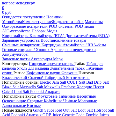
вопрос менеджеру
0
0 руб.
Ожидается поступление
Новинки
Устройства
Комплектующие
Жидкости и табак
Магазины
Одноразовые испарители
POD-системы
POD-моды
AIO-устройства
Наборы
Моды
Клиромайзеры
Бакомайзеры (RTA)
Дрип-атомайзеры (RDA)
Зарядные устройства
Восстановленные товары
Сменные испарители
Картриджи
Атомайзеры / RBA-базы
Готовые спирали / Хлопок
Адаптеры и переходники
Аккумуляторы
Запасные части
Аксессуары
Мерч
Конструкторы
Пищевые ароматизаторы
Табак
Табак для
кальяна
Уголь для кальяна
Жевательный табак
Табачные
стики
Разное
Кофеиновые паучи
Флаконы
Никотин
Классический
Солевой
Гибридный
Без никотина
Популярные бренды
Electro Jam Salt
CULT Salt
Bad Drip Salt
Blaze Salt
Maxwells Salt
Maxwells Freebase
Холодно Песец
Catch!
Loot Salt
Podonki Анархия
Популярные вкусы
Фруктовые
Табачные
Десертные
Освежающие
Ягодные
Кофейные
Чайные
Молочные
Алкогольные
Кислые
Новые жидкости
Glitch Sauce Iced Out Salt
Loot Salt
Hotspot Salt
Acid
Podonki Анархия
ODB Juice
Genetic Code
Zombie Juices