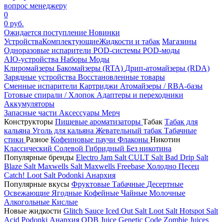
вопрос менеджеру
0
0 руб.
Ожидается поступление
Новинки
Устройства
Комплектующие
Жидкости и табак
Магазины
Одноразовые испарители
POD-системы
POD-моды
AIO-устройства
Наборы
Моды
Клиромайзеры
Бакомайзеры (RTA)
Дрип-атомайзеры (RDA)
Зарядные устройства
Восстановленные товары
Сменные испарители
Картриджи
Атомайзеры / RBA-базы
Готовые спирали / Хлопок
Адаптеры и переходники
Аккумуляторы
Запасные части
Аксессуары
Мерч
Конструкторы
Пищевые ароматизаторы
Табак
Табак для
кальяна
Уголь для кальяна
Жевательный табак
Табачные
стики
Разное
Кофеиновые паучи
Флаконы
Никотин
Классический
Солевой
Гибридный
Без никотина
Популярные бренды
Electro Jam Salt
CULT Salt
Bad Drip Salt
Blaze Salt
Maxwells Salt
Maxwells Freebase
Холодно Песец
Catch!
Loot Salt
Podonki Анархия
Популярные вкусы
Фруктовые
Табачные
Десертные
Освежающие
Ягодные
Кофейные
Чайные
Молочные
Алкогольные
Кислые
Новые жидкости
Glitch Sauce Iced Out Salt
Loot Salt
Hotspot Salt
Acid
Podonki Анархия
ODB Juice
Genetic Code
Zombie Juices