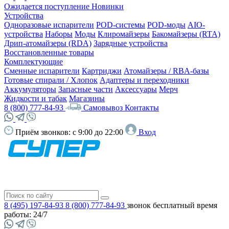
Ожидается поступление
Новинки
Устройства
Одноразовые испарители
POD-системы
POD-моды
AIO-
устройства
Наборы
Моды
Клиромайзеры
Бакомайзеры (RTA)
Дрип-атомайзеры (RDA)
Зарядные устройства
Восстановленные товары
Комплектующие
Сменные испарители
Картриджи
Атомайзеры / RBA-базы
Готовые спирали / Хлопок
Адаптеры и переходники
Аккумуляторы
Запасные части
Аксессуары
Мерч
Жидкости и табак
Магазины
8 (800) 777-84-93
Самовывоз
Контакты
Приём звонков:
с 9:00 до 22:00
Вход
8 (495) 197-84-93
8 (800) 777-84-93
звонок бесплатный
время
работы: 24/7