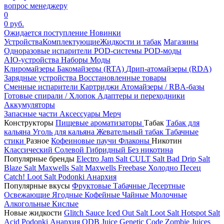
вопрос менеджеру
0
0 руб.
Ожидается поступление
Новинки
Устройства
Комплектующие
Жидкости и табак
Магазины
Одноразовые испарители
POD-системы
POD-моды
AIO-устройства
Наборы
Моды
Клиромайзеры
Бакомайзеры (RTA)
Дрип-атомайзеры (RDA)
Зарядные устройства
Восстановленные товары
Сменные испарители
Картриджи
Атомайзеры / RBA-базы
Готовые спирали / Хлопок
Адаптеры и переходники
Аккумуляторы
Запасные части
Аксессуары
Мерч
Конструкторы
Пищевые ароматизаторы
Табак
Табак для
кальяна
Уголь для кальяна
Жевательный табак
Табачные
стики
Разное
Кофеиновые паучи
Флаконы
Никотин
Классический
Солевой
Гибридный
Без никотина
Популярные бренды
Electro Jam Salt
CULT Salt
Bad Drip Salt
Blaze Salt
Maxwells Salt
Maxwells Freebase
Холодно Песец
Catch!
Loot Salt
Podonki Анархия
Популярные вкусы
Фруктовые
Табачные
Десертные
Освежающие
Ягодные
Кофейные
Чайные
Молочные
Алкогольные
Кислые
Новые жидкости
Glitch Sauce Iced Out Salt
Loot Salt
Hotspot Salt
Acid
Podonki Анархия
ODB Juice
Genetic Code
Zombie Juices