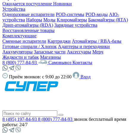
Ожидается поступление
Новинки
Устройства
Одноразовые испарители
POD-системы
POD-моды
AIO-
устройства
Наборы
Моды
Клиромайзеры
Бакомайзеры (RTA)
Дрип-атомайзеры (RDA)
Зарядные устройства
Восстановленные товары
Комплектующие
Сменные испарители
Картриджи
Атомайзеры / RBA-базы
Готовые спирали / Хлопок
Адаптеры и переходники
Аккумуляторы
Запасные части
Аксессуары
Мерч
Жидкости и табак
Магазины
8 (800) 777-84-93
Самовывоз
Контакты
Приём звонков:
с 9:00 до 22:00
Вход
8 (495) 197-84-93
8 (800) 777-84-93
звонок бесплатный
время
работы: 24/7