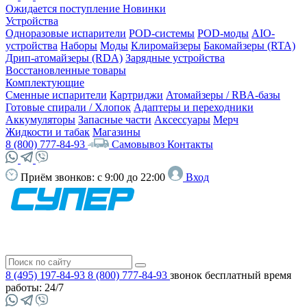
Ожидается поступление
Новинки
Устройства
Одноразовые испарители
POD-системы
POD-моды
AIO-
устройства
Наборы
Моды
Клиромайзеры
Бакомайзеры (RTA)
Дрип-атомайзеры (RDA)
Зарядные устройства
Восстановленные товары
Комплектующие
Сменные испарители
Картриджи
Атомайзеры / RBA-базы
Готовые спирали / Хлопок
Адаптеры и переходники
Аккумуляторы
Запасные части
Аксессуары
Мерч
Жидкости и табак
Магазины
8 (800) 777-84-93
Самовывоз
Контакты
Приём звонков:
с 9:00 до 22:00
Вход
8 (495) 197-84-93
8 (800) 777-84-93
звонок бесплатный
время
работы: 24/7