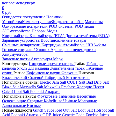
вопрос менеджеру
0
0 руб.
Ожидается поступление
Новинки
Устройства
Комплектующие
Жидкости и табак
Магазины
Одноразовые испарители
POD-системы
POD-моды
AIO-устройства
Наборы
Моды
Клиромайзеры
Бакомайзеры (RTA)
Дрип-атомайзеры (RDA)
Зарядные устройства
Восстановленные товары
Сменные испарители
Картриджи
Атомайзеры / RBA-базы
Готовые спирали / Хлопок
Адаптеры и переходники
Аккумуляторы
Запасные части
Аксессуары
Мерч
Конструкторы
Пищевые ароматизаторы
Табак
Табак для
кальяна
Уголь для кальяна
Жевательный табак
Табачные
стики
Разное
Кофеиновые паучи
Флаконы
Никотин
Классический
Солевой
Гибридный
Без никотина
Популярные бренды
Electro Jam Salt
CULT Salt
Bad Drip Salt
Blaze Salt
Maxwells Salt
Maxwells Freebase
Холодно Песец
Catch!
Loot Salt
Podonki Анархия
Популярные вкусы
Фруктовые
Табачные
Десертные
Освежающие
Ягодные
Кофейные
Чайные
Молочные
Алкогольные
Кислые
Новые жидкости
Glitch Sauce Iced Out Salt
Loot Salt
Hotspot Salt
Acid
Podonki Анархия
ODB Juice
Genetic Code
Zombie Juices