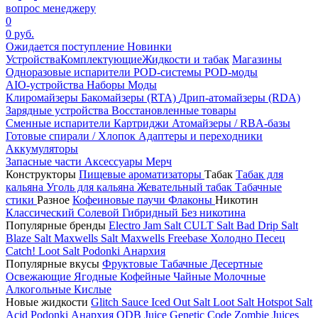
вопрос менеджеру
0
0 руб.
Ожидается поступление
Новинки
Устройства
Комплектующие
Жидкости и табак
Магазины
Одноразовые испарители
POD-системы
POD-моды
AIO-устройства
Наборы
Моды
Клиромайзеры
Бакомайзеры (RTA)
Дрип-атомайзеры (RDA)
Зарядные устройства
Восстановленные товары
Сменные испарители
Картриджи
Атомайзеры / RBA-базы
Готовые спирали / Хлопок
Адаптеры и переходники
Аккумуляторы
Запасные части
Аксессуары
Мерч
Конструкторы
Пищевые ароматизаторы
Табак
Табак для
кальяна
Уголь для кальяна
Жевательный табак
Табачные
стики
Разное
Кофеиновые паучи
Флаконы
Никотин
Классический
Солевой
Гибридный
Без никотина
Популярные бренды
Electro Jam Salt
CULT Salt
Bad Drip Salt
Blaze Salt
Maxwells Salt
Maxwells Freebase
Холодно Песец
Catch!
Loot Salt
Podonki Анархия
Популярные вкусы
Фруктовые
Табачные
Десертные
Освежающие
Ягодные
Кофейные
Чайные
Молочные
Алкогольные
Кислые
Новые жидкости
Glitch Sauce Iced Out Salt
Loot Salt
Hotspot Salt
Acid
Podonki Анархия
ODB Juice
Genetic Code
Zombie Juices