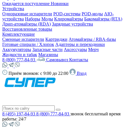
Ожидается поступление
Новинки
Устройства
Одноразовые испарители
POD-системы
POD-моды
AIO-
устройства
Наборы
Моды
Клиромайзеры
Бакомайзеры (RTA)
Дрип-атомайзеры (RDA)
Зарядные устройства
Восстановленные товары
Комплектующие
Сменные испарители
Картриджи
Атомайзеры / RBA-базы
Готовые спирали / Хлопок
Адаптеры и переходники
Аккумуляторы
Запасные части
Аксессуары
Мерч
Жидкости и табак
Магазины
8 (800) 777-84-93
Самовывоз
Контакты
Приём звонков:
с 9:00 до 22:00
Вход
8 (495) 197-84-93
8 (800) 777-84-93
звонок бесплатный
время
работы: 24/7