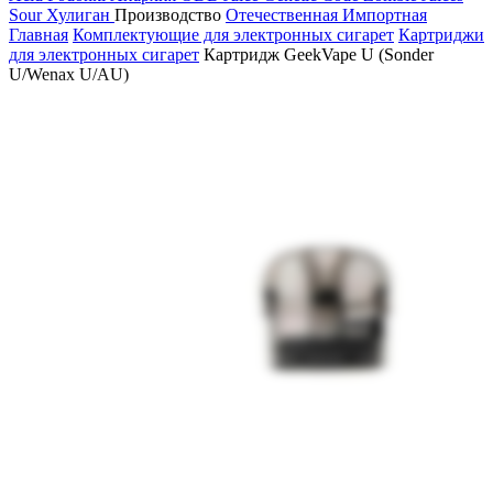
Sour
Хулиган
Производство
Отечественная
Импортная
Главная
Комплектующие для электронных сигарет
Картриджи
для электронных сигарет
Картридж GeekVape U (Sonder
U/Wenax U/AU)