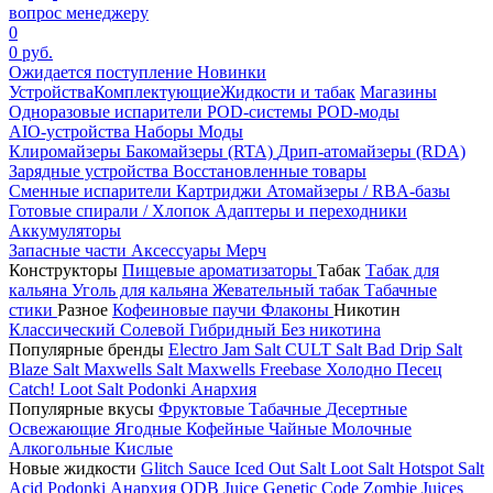
вопрос менеджеру
0
0 руб.
Ожидается поступление
Новинки
Устройства
Комплектующие
Жидкости и табак
Магазины
Одноразовые испарители
POD-системы
POD-моды
AIO-устройства
Наборы
Моды
Клиромайзеры
Бакомайзеры (RTA)
Дрип-атомайзеры (RDA)
Зарядные устройства
Восстановленные товары
Сменные испарители
Картриджи
Атомайзеры / RBA-базы
Готовые спирали / Хлопок
Адаптеры и переходники
Аккумуляторы
Запасные части
Аксессуары
Мерч
Конструкторы
Пищевые ароматизаторы
Табак
Табак для
кальяна
Уголь для кальяна
Жевательный табак
Табачные
стики
Разное
Кофеиновые паучи
Флаконы
Никотин
Классический
Солевой
Гибридный
Без никотина
Популярные бренды
Electro Jam Salt
CULT Salt
Bad Drip Salt
Blaze Salt
Maxwells Salt
Maxwells Freebase
Холодно Песец
Catch!
Loot Salt
Podonki Анархия
Популярные вкусы
Фруктовые
Табачные
Десертные
Освежающие
Ягодные
Кофейные
Чайные
Молочные
Алкогольные
Кислые
Новые жидкости
Glitch Sauce Iced Out Salt
Loot Salt
Hotspot Salt
Acid
Podonki Анархия
ODB Juice
Genetic Code
Zombie Juices