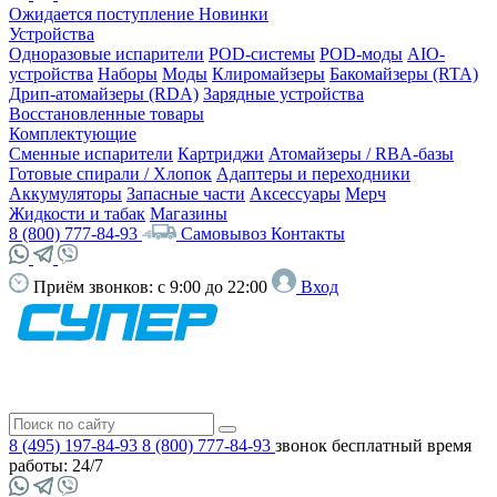
Ожидается поступление
Новинки
Устройства
Одноразовые испарители
POD-системы
POD-моды
AIO-
устройства
Наборы
Моды
Клиромайзеры
Бакомайзеры (RTA)
Дрип-атомайзеры (RDA)
Зарядные устройства
Восстановленные товары
Комплектующие
Сменные испарители
Картриджи
Атомайзеры / RBA-базы
Готовые спирали / Хлопок
Адаптеры и переходники
Аккумуляторы
Запасные части
Аксессуары
Мерч
Жидкости и табак
Магазины
8 (800) 777-84-93
Самовывоз
Контакты
Приём звонков:
с 9:00 до 22:00
Вход
8 (495) 197-84-93
8 (800) 777-84-93
звонок бесплатный
время
работы: 24/7