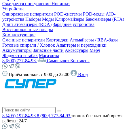
Ожидается поступление
Новинки
Устройства
Одноразовые испарители
POD-системы
POD-моды
AIO-
устройства
Наборы
Моды
Клиромайзеры
Бакомайзеры (RTA)
Дрип-атомайзеры (RDA)
Зарядные устройства
Восстановленные товары
Комплектующие
Сменные испарители
Картриджи
Атомайзеры / RBA-базы
Готовые спирали / Хлопок
Адаптеры и переходники
Аккумуляторы
Запасные части
Аксессуары
Мерч
Жидкости и табак
Магазины
8 (800) 777-84-93
Самовывоз
Контакты
Приём звонков:
с 9:00 до 22:00
Вход
8 (495) 197-84-93
8 (800) 777-84-93
звонок бесплатный
время
работы: 24/7