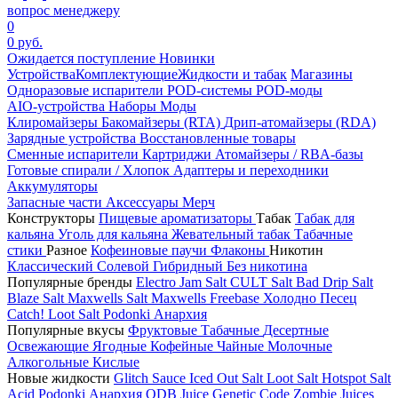
вопрос менеджеру
0
0 руб.
Ожидается поступление
Новинки
Устройства
Комплектующие
Жидкости и табак
Магазины
Одноразовые испарители
POD-системы
POD-моды
AIO-устройства
Наборы
Моды
Клиромайзеры
Бакомайзеры (RTA)
Дрип-атомайзеры (RDA)
Зарядные устройства
Восстановленные товары
Сменные испарители
Картриджи
Атомайзеры / RBA-базы
Готовые спирали / Хлопок
Адаптеры и переходники
Аккумуляторы
Запасные части
Аксессуары
Мерч
Конструкторы
Пищевые ароматизаторы
Табак
Табак для
кальяна
Уголь для кальяна
Жевательный табак
Табачные
стики
Разное
Кофеиновые паучи
Флаконы
Никотин
Классический
Солевой
Гибридный
Без никотина
Популярные бренды
Electro Jam Salt
CULT Salt
Bad Drip Salt
Blaze Salt
Maxwells Salt
Maxwells Freebase
Холодно Песец
Catch!
Loot Salt
Podonki Анархия
Популярные вкусы
Фруктовые
Табачные
Десертные
Освежающие
Ягодные
Кофейные
Чайные
Молочные
Алкогольные
Кислые
Новые жидкости
Glitch Sauce Iced Out Salt
Loot Salt
Hotspot Salt
Acid
Podonki Анархия
ODB Juice
Genetic Code
Zombie Juices