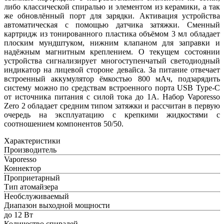
либо классической спиралью и элементом из керамики, а так
же обновлённый порт для зарядки. Активация устройства
автоматическая с помощью датчика затяжки. Сменный
картридж из тонированного пластика объёмом 3 мл обладает
плоским мундштуком, нижним клапаном для заправки и
надёжным магнитным креплением. О текущем состоянии
устройства сигнализирует многоступенчатый светодиодный
индикатор на лицевой стороне девайса. За питание отвечает
встроенный аккумулятор ёмкостью 800 мАч, подзарядить
систему можно по средствам встроенного порта USB Type-C
от источника питания с силой тока до 1А. Набор Vaporesso
Zero 2 обладает средним типом затяжки и рассчитан в первую
очередь на эксплуатацию с крепкими жидкостями с
соотношением компонентов 50/50.
Характеристики
Производитель
Vaporesso
Коннектор
Проприетарный
Тип атомайзера
Необслуживаемый
Диапазон выходной мощности
до 12 Вт
Количество спиралей