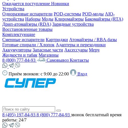
Ожидается поступление
Новинки
Устройства
Одноразовые испарители
POD-системы
POD-моды
AIO-
устройства
Наборы
Моды
Клиромайзеры
Бакомайзеры (RTA)
Дрип-атомайзеры (RDA)
Зарядные устройства
Восстановленные товары
Комплектующие
Сменные испарители
Картриджи
Атомайзеры / RBA-базы
Готовые спирали / Хлопок
Адаптеры и переходники
Аккумуляторы
Запасные части
Аксессуары
Мерч
Жидкости и табак
Магазины
8 (800) 777-84-93
Самовывоз
Контакты
Приём звонков:
с 9:00 до 22:00
Вход
8 (495) 197-84-93
8 (800) 777-84-93
звонок бесплатный
время
работы: 24/7