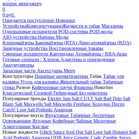
вопрос менеджеру
0
0 руб.
Ожидается поступление
Новинки
Устройства
Комплектующие
Жидкости и табак
Магазины
Одноразовые испарители
POD-системы
POD-моды
AIO-устройства
Наборы
Моды
Клиромайзеры
Бакомайзеры (RTA)
Дрип-атомайзеры (RDA)
Зарядные устройства
Восстановленные товары
Сменные испарители
Картриджи
Атомайзеры / RBA-базы
Готовые спирали / Хлопок
Адаптеры и переходники
Аккумуляторы
Запасные части
Аксессуары
Мерч
Конструкторы
Пищевые ароматизаторы
Табак
Табак для
кальяна
Уголь для кальяна
Жевательный табак
Табачные
стики
Разное
Кофеиновые паучи
Флаконы
Никотин
Классический
Солевой
Гибридный
Без никотина
Популярные бренды
Electro Jam Salt
CULT Salt
Bad Drip Salt
Blaze Salt
Maxwells Salt
Maxwells Freebase
Холодно Песец
Catch!
Loot Salt
Podonki Анархия
Популярные вкусы
Фруктовые
Табачные
Десертные
Освежающие
Ягодные
Кофейные
Чайные
Молочные
Алкогольные
Кислые
Новые жидкости
Glitch Sauce Iced Out Salt
Loot Salt
Hotspot Salt
Acid
Podonki Анархия
ODB Juice
Genetic Code
Zombie Juices