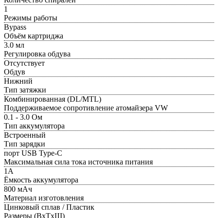
1
Режимы работы
Bypass
Объём картриджа
3.0 мл
Регулировка обдува
Отсутствует
Обдув
Нижний
Тип затяжки
Комбинированная (DL/MTL)
Поддерживаемое сопротивление атомайзера VW
0.1 - 3.0 Ом
Тип аккумулятора
Встроенный
Тип зарядки
порт USB Type-C
Максимальная сила тока источника питания
1А
Ёмкость аккумулятора
800 мАч
Материал изготовления
Цинковый сплав / Пластик
Размеры (ВxТxШ)