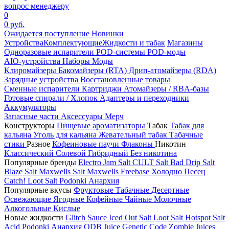
вопрос менеджеру
0
0 руб.
Ожидается поступление
Новинки
Устройства
Комплектующие
Жидкости и табак
Магазины
Одноразовые испарители
POD-системы
POD-моды
AIO-устройства
Наборы
Моды
Клиромайзеры
Бакомайзеры (RTA)
Дрип-атомайзеры (RDA)
Зарядные устройства
Восстановленные товары
Сменные испарители
Картриджи
Атомайзеры / RBA-базы
Готовые спирали / Хлопок
Адаптеры и переходники
Аккумуляторы
Запасные части
Аксессуары
Мерч
Конструкторы
Пищевые ароматизаторы
Табак
Табак для
кальяна
Уголь для кальяна
Жевательный табак
Табачные
стики
Разное
Кофеиновые паучи
Флаконы
Никотин
Классический
Солевой
Гибридный
Без никотина
Популярные бренды
Electro Jam Salt
CULT Salt
Bad Drip Salt
Blaze Salt
Maxwells Salt
Maxwells Freebase
Холодно Песец
Catch!
Loot Salt
Podonki Анархия
Популярные вкусы
Фруктовые
Табачные
Десертные
Освежающие
Ягодные
Кофейные
Чайные
Молочные
Алкогольные
Кислые
Новые жидкости
Glitch Sauce Iced Out Salt
Loot Salt
Hotspot Salt
Acid
Podonki Анархия
ODB Juice
Genetic Code
Zombie Juices