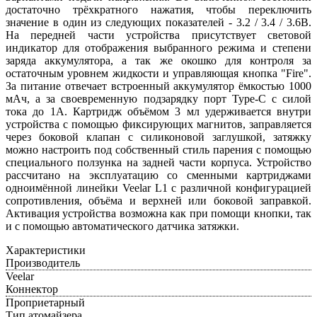
достаточно трёхкратного нажатия, чтобы переключить
значение в один из следующих показателей - 3.2 / 3.4 / 3.6В.
На передней части устройства присутствует световой
индикатор для отображения выбранного режима и степени
заряда аккумулятора, а так же окошко для контроля за
остаточным уровнем жидкости и управляющая кнопка "Fire".
За питание отвечает встроенный аккумулятор ёмкостью 1000
мАч, а за своевременную подзарядку порт Type-C с силой
тока до 1А. Картридж объёмом 3 мл удерживается внутри
устройства с помощью фиксирующих магнитов, заправляется
через боковой клапан с силиконовой заглушкой, затяжку
можно настроить под собственный стиль парения с помощью
специального ползунка на задней части корпуса. Устройство
рассчитано на эксплуатацию со сменными картриджами
одноимённой линейки Veelar L1 с различной конфигурацией
сопротивления, объёма и верхней или боковой заправкой.
Активация устройства возможна как при помощи кнопки, так
и с помощью автоматического датчика затяжки.
Характеристики
Производитель
Veelar
Коннектор
Проприетарный
Тип атомайзера