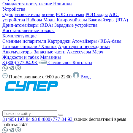
Ожидается поступление
Новинки
Устройства
Одноразовые испарители
POD-системы
POD-моды
AIO-
устройства
Наборы
Моды
Клиромайзеры
Бакомайзеры (RTA)
Дрип-атомайзеры (RDA)
Зарядные устройства
Восстановленные товары
Комплектующие
Сменные испарители
Картриджи
Атомайзеры / RBA-базы
Готовые спирали / Хлопок
Адаптеры и переходники
Аккумуляторы
Запасные части
Аксессуары
Мерч
Жидкости и табак
Магазины
8 (800) 777-84-93
Самовывоз
Контакты
Приём звонков:
с 9:00 до 22:00
Вход
8 (495) 197-84-93
8 (800) 777-84-93
звонок бесплатный
время
работы: 24/7