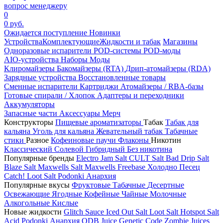
вопрос менеджеру
0
0 руб.
Ожидается поступление
Новинки
Устройства
Комплектующие
Жидкости и табак
Магазины
Одноразовые испарители
POD-системы
POD-моды
AIO-устройства
Наборы
Моды
Клиромайзеры
Бакомайзеры (RTA)
Дрип-атомайзеры (RDA)
Зарядные устройства
Восстановленные товары
Сменные испарители
Картриджи
Атомайзеры / RBA-базы
Готовые спирали / Хлопок
Адаптеры и переходники
Аккумуляторы
Запасные части
Аксессуары
Мерч
Конструкторы
Пищевые ароматизаторы
Табак
Табак для
кальяна
Уголь для кальяна
Жевательный табак
Табачные
стики
Разное
Кофеиновые паучи
Флаконы
Никотин
Классический
Солевой
Гибридный
Без никотина
Популярные бренды
Electro Jam Salt
CULT Salt
Bad Drip Salt
Blaze Salt
Maxwells Salt
Maxwells Freebase
Холодно Песец
Catch!
Loot Salt
Podonki Анархия
Популярные вкусы
Фруктовые
Табачные
Десертные
Освежающие
Ягодные
Кофейные
Чайные
Молочные
Алкогольные
Кислые
Новые жидкости
Glitch Sauce Iced Out Salt
Loot Salt
Hotspot Salt
Acid
Podonki Анархия
ODB Juice
Genetic Code
Zombie Juices