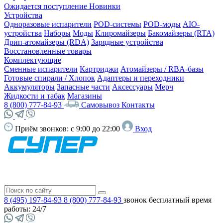
Ожидается поступление
Новинки
Устройства
Одноразовые испарители
POD-системы
POD-моды
AIO-
устройства
Наборы
Моды
Клиромайзеры
Бакомайзеры (RTA)
Дрип-атомайзеры (RDA)
Зарядные устройства
Восстановленные товары
Комплектующие
Сменные испарители
Картриджи
Атомайзеры / RBA-базы
Готовые спирали / Хлопок
Адаптеры и переходники
Аккумуляторы
Запасные части
Аксессуары
Мерч
Жидкости и табак
Магазины
8 (800) 777-84-93
Самовывоз
Контакты
Приём звонков:
с 9:00 до 22:00
Вход
8 (495) 197-84-93
8 (800) 777-84-93
звонок бесплатный
время
работы: 24/7