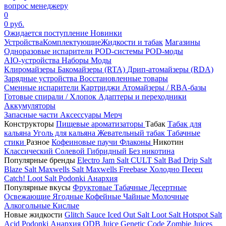
вопрос менеджеру
0
0 руб.
Ожидается поступление
Новинки
Устройства
Комплектующие
Жидкости и табак
Магазины
Одноразовые испарители
POD-системы
POD-моды
AIO-устройства
Наборы
Моды
Клиромайзеры
Бакомайзеры (RTA)
Дрип-атомайзеры (RDA)
Зарядные устройства
Восстановленные товары
Сменные испарители
Картриджи
Атомайзеры / RBA-базы
Готовые спирали / Хлопок
Адаптеры и переходники
Аккумуляторы
Запасные части
Аксессуары
Мерч
Конструкторы
Пищевые ароматизаторы
Табак
Табак для
кальяна
Уголь для кальяна
Жевательный табак
Табачные
стики
Разное
Кофеиновые паучи
Флаконы
Никотин
Классический
Солевой
Гибридный
Без никотина
Популярные бренды
Electro Jam Salt
CULT Salt
Bad Drip Salt
Blaze Salt
Maxwells Salt
Maxwells Freebase
Холодно Песец
Catch!
Loot Salt
Podonki Анархия
Популярные вкусы
Фруктовые
Табачные
Десертные
Освежающие
Ягодные
Кофейные
Чайные
Молочные
Алкогольные
Кислые
Новые жидкости
Glitch Sauce Iced Out Salt
Loot Salt
Hotspot Salt
Acid
Podonki Анархия
ODB Juice
Genetic Code
Zombie Juices