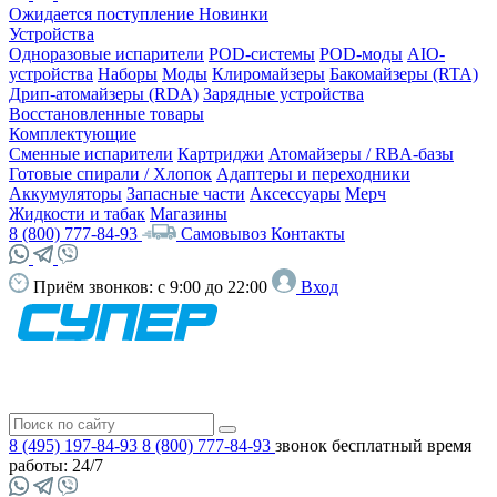
Ожидается поступление
Новинки
Устройства
Одноразовые испарители
POD-системы
POD-моды
AIO-
устройства
Наборы
Моды
Клиромайзеры
Бакомайзеры (RTA)
Дрип-атомайзеры (RDA)
Зарядные устройства
Восстановленные товары
Комплектующие
Сменные испарители
Картриджи
Атомайзеры / RBA-базы
Готовые спирали / Хлопок
Адаптеры и переходники
Аккумуляторы
Запасные части
Аксессуары
Мерч
Жидкости и табак
Магазины
8 (800) 777-84-93
Самовывоз
Контакты
Приём звонков:
с 9:00 до 22:00
Вход
8 (495) 197-84-93
8 (800) 777-84-93
звонок бесплатный
время
работы: 24/7