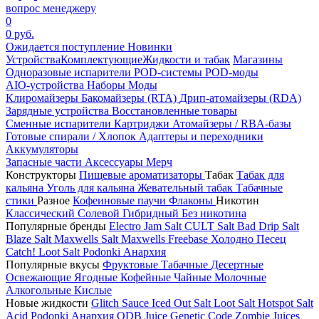
вопрос менеджеру
0
0 руб.
Ожидается поступление
Новинки
Устройства
Комплектующие
Жидкости и табак
Магазины
Одноразовые испарители
POD-системы
POD-моды
AIO-устройства
Наборы
Моды
Клиромайзеры
Бакомайзеры (RTA)
Дрип-атомайзеры (RDA)
Зарядные устройства
Восстановленные товары
Сменные испарители
Картриджи
Атомайзеры / RBA-базы
Готовые спирали / Хлопок
Адаптеры и переходники
Аккумуляторы
Запасные части
Аксессуары
Мерч
Конструкторы
Пищевые ароматизаторы
Табак
Табак для
кальяна
Уголь для кальяна
Жевательный табак
Табачные
стики
Разное
Кофеиновые паучи
Флаконы
Никотин
Классический
Солевой
Гибридный
Без никотина
Популярные бренды
Electro Jam Salt
CULT Salt
Bad Drip Salt
Blaze Salt
Maxwells Salt
Maxwells Freebase
Холодно Песец
Catch!
Loot Salt
Podonki Анархия
Популярные вкусы
Фруктовые
Табачные
Десертные
Освежающие
Ягодные
Кофейные
Чайные
Молочные
Алкогольные
Кислые
Новые жидкости
Glitch Sauce Iced Out Salt
Loot Salt
Hotspot Salt
Acid
Podonki Анархия
ODB Juice
Genetic Code
Zombie Juices