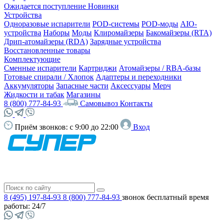
Ожидается поступление
Новинки
Устройства
Одноразовые испарители
POD-системы
POD-моды
AIO-
устройства
Наборы
Моды
Клиромайзеры
Бакомайзеры (RTA)
Дрип-атомайзеры (RDA)
Зарядные устройства
Восстановленные товары
Комплектующие
Сменные испарители
Картриджи
Атомайзеры / RBA-базы
Готовые спирали / Хлопок
Адаптеры и переходники
Аккумуляторы
Запасные части
Аксессуары
Мерч
Жидкости и табак
Магазины
8 (800) 777-84-93
Самовывоз
Контакты
Приём звонков:
с 9:00 до 22:00
Вход
8 (495) 197-84-93
8 (800) 777-84-93
звонок бесплатный
время
работы: 24/7