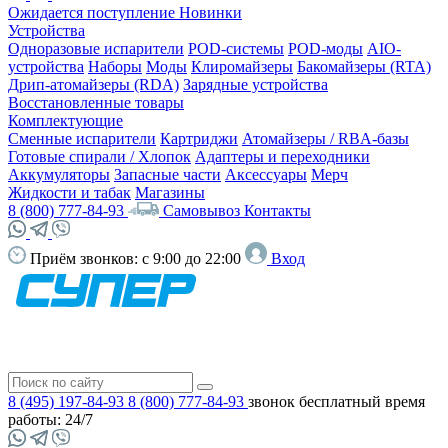
Ожидается поступление
Новинки
Устройства
Одноразовые испарители
POD-системы
POD-моды
AIO-
устройства
Наборы
Моды
Клиромайзеры
Бакомайзеры (RTA)
Дрип-атомайзеры (RDA)
Зарядные устройства
Восстановленные товары
Комплектующие
Сменные испарители
Картриджи
Атомайзеры / RBA-базы
Готовые спирали / Хлопок
Адаптеры и переходники
Аккумуляторы
Запасные части
Аксессуары
Мерч
Жидкости и табак
Магазины
8 (800) 777-84-93
Самовывоз
Контакты
Приём звонков:
с 9:00 до 22:00
Вход
8 (495) 197-84-93
8 (800) 777-84-93
звонок бесплатный
время
работы: 24/7