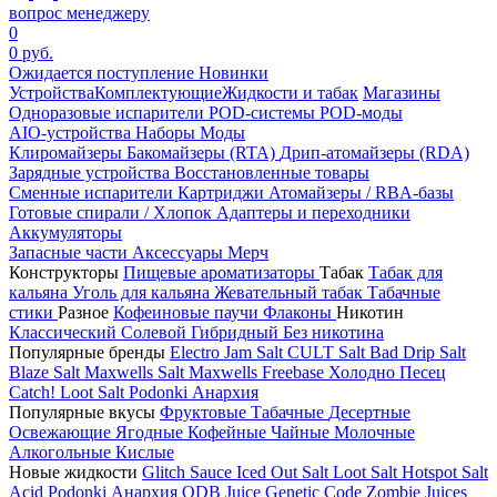
вопрос менеджеру
0
0 руб.
Ожидается поступление
Новинки
Устройства
Комплектующие
Жидкости и табак
Магазины
Одноразовые испарители
POD-системы
POD-моды
AIO-устройства
Наборы
Моды
Клиромайзеры
Бакомайзеры (RTA)
Дрип-атомайзеры (RDA)
Зарядные устройства
Восстановленные товары
Сменные испарители
Картриджи
Атомайзеры / RBA-базы
Готовые спирали / Хлопок
Адаптеры и переходники
Аккумуляторы
Запасные части
Аксессуары
Мерч
Конструкторы
Пищевые ароматизаторы
Табак
Табак для
кальяна
Уголь для кальяна
Жевательный табак
Табачные
стики
Разное
Кофеиновые паучи
Флаконы
Никотин
Классический
Солевой
Гибридный
Без никотина
Популярные бренды
Electro Jam Salt
CULT Salt
Bad Drip Salt
Blaze Salt
Maxwells Salt
Maxwells Freebase
Холодно Песец
Catch!
Loot Salt
Podonki Анархия
Популярные вкусы
Фруктовые
Табачные
Десертные
Освежающие
Ягодные
Кофейные
Чайные
Молочные
Алкогольные
Кислые
Новые жидкости
Glitch Sauce Iced Out Salt
Loot Salt
Hotspot Salt
Acid
Podonki Анархия
ODB Juice
Genetic Code
Zombie Juices