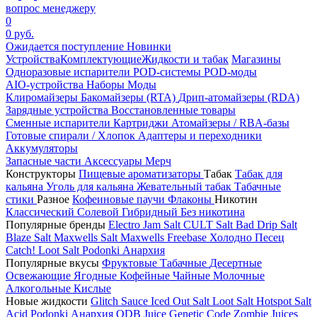
вопрос менеджеру
0
0 руб.
Ожидается поступление
Новинки
Устройства
Комплектующие
Жидкости и табак
Магазины
Одноразовые испарители
POD-системы
POD-моды
AIO-устройства
Наборы
Моды
Клиромайзеры
Бакомайзеры (RTA)
Дрип-атомайзеры (RDA)
Зарядные устройства
Восстановленные товары
Сменные испарители
Картриджи
Атомайзеры / RBA-базы
Готовые спирали / Хлопок
Адаптеры и переходники
Аккумуляторы
Запасные части
Аксессуары
Мерч
Конструкторы
Пищевые ароматизаторы
Табак
Табак для
кальяна
Уголь для кальяна
Жевательный табак
Табачные
стики
Разное
Кофеиновые паучи
Флаконы
Никотин
Классический
Солевой
Гибридный
Без никотина
Популярные бренды
Electro Jam Salt
CULT Salt
Bad Drip Salt
Blaze Salt
Maxwells Salt
Maxwells Freebase
Холодно Песец
Catch!
Loot Salt
Podonki Анархия
Популярные вкусы
Фруктовые
Табачные
Десертные
Освежающие
Ягодные
Кофейные
Чайные
Молочные
Алкогольные
Кислые
Новые жидкости
Glitch Sauce Iced Out Salt
Loot Salt
Hotspot Salt
Acid
Podonki Анархия
ODB Juice
Genetic Code
Zombie Juices