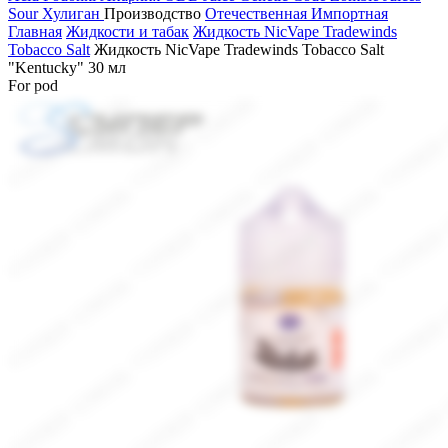
Sour
Хулиган
Производство
Отечественная
Импортная
Главная
Жидкости и табак
Жидкость NicVape Tradewinds
Tobacco Salt
Жидкость NicVape Tradewinds Tobacco Salt
"Kentucky" 30 мл
For pod