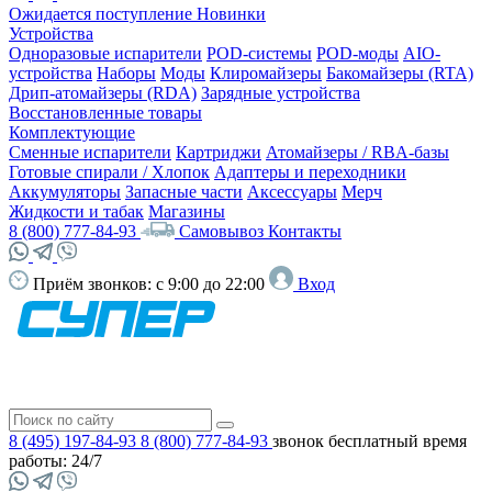
Ожидается поступление
Новинки
Устройства
Одноразовые испарители
POD-системы
POD-моды
AIO-
устройства
Наборы
Моды
Клиромайзеры
Бакомайзеры (RTA)
Дрип-атомайзеры (RDA)
Зарядные устройства
Восстановленные товары
Комплектующие
Сменные испарители
Картриджи
Атомайзеры / RBA-базы
Готовые спирали / Хлопок
Адаптеры и переходники
Аккумуляторы
Запасные части
Аксессуары
Мерч
Жидкости и табак
Магазины
8 (800) 777-84-93
Самовывоз
Контакты
Приём звонков:
с 9:00 до 22:00
Вход
8 (495) 197-84-93
8 (800) 777-84-93
звонок бесплатный
время
работы: 24/7