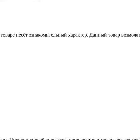
товаре несёт ознакомительный характер. Данный товар возможн
ин. Никотин способен вызвать привыкание и может оказать нега