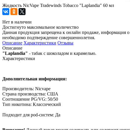
Жидкость NicVape Tradewinds Tobacco "Laplandia" 60 мл
Нет в наличии
Достигнуто максимальное количество
Данная продукция запрещена к онлайн продаже, информация о 
необходимо подтверждение совершеннолетия.
Описание
Характеристики
Отзывы
Описание
"Laplandia"
- табак с шоколадом и карамелью.
Характеристики
Дополнительная информация:
Производитель: Nicvape
Страна производства: США
Соотношение PG/VG: 50/50
Тип никотина: Классический
Подходит для pod-систем: Да
Внимание!
Данный товар может содержать или содержит никот