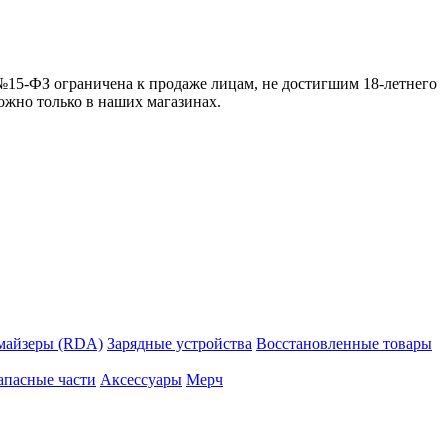
 №15-ФЗ ограничена к продаже лицам, не достигшим 18-летнего
можно только в наших магазинах.
майзеры (RDA)
Зарядные устройства
Восстановленные товары
апасные части
Аксессуары
Мерч