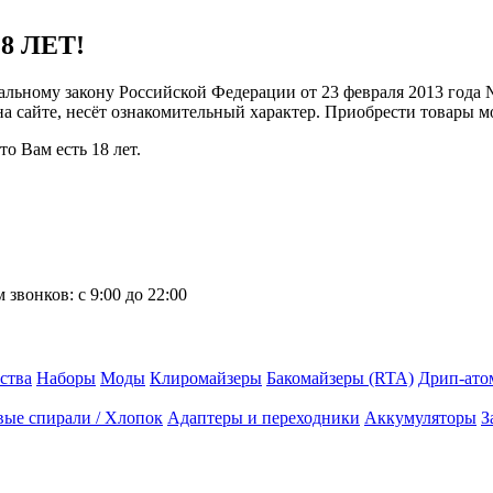
8 ЛЕТ!
ральному закону Российской Федерации от 23 февраля 2013 года
 на сайте, несёт ознакомительный характер. Приобрести товары 
о Вам есть 18 лет.
 звонков:
с 9:00 до 22:00
ства
Наборы
Моды
Клиромайзеры
Бакомайзеры (RTA)
Дрип-ато
вые спирали / Хлопок
Адаптеры и переходники
Аккумуляторы
З