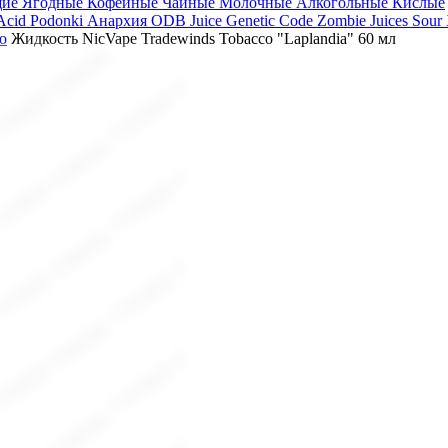
щие
Ягодные
Кофейные
Чайные
Молочные
Алкогольные
Кислые
 Acid
Podonki Анархия
ODB Juice
Genetic Code
Zombie Juices Sour
o
Жидкость NicVape Tradewinds Tobacco "Laplandia" 60 мл