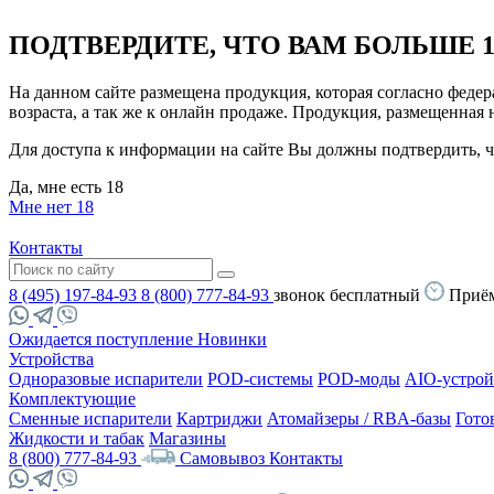
ПОДТВЕРДИТЕ, ЧТО ВАМ БОЛЬШЕ 1
На данном сайте размещена продукция, которая согласно феде
возраста, а так же к онлайн продаже. Продукция, размещенная
Для доступа к информации на сайте Вы должны подтвердить, чт
Да, мне есть 18
Мне нет 18
Контакты
8 (495) 197-84-93
8 (800) 777-84-93
звонок бесплатный
Приём
Ожидается поступление
Новинки
Устройства
Одноразовые испарители
POD-системы
POD-моды
AIO-устрой
Комплектующие
Сменные испарители
Картриджи
Атомайзеры / RBA-базы
Гото
Жидкости и табак
Магазины
8 (800) 777-84-93
Самовывоз
Контакты