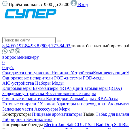
Приём звонков:
с 9:00 до 22:00
Вход
8 (495) 197-84-93
8 (800) 777-84-93
звонок бесплатный
время ра
вопрос менеджеру
0
0 руб.
Ожидается поступление
Новинки
Устройства
Комплектующие
Ж
Одноразовые испарители
POD-системы
POD-моды
AIO-устройства
Наборы
Моды
Клиромайзеры
Бакомайзеры (RTA)
Дрип-атомайзеры (RDA)
Зарядные устройства
Восстановленные товары
Сменные испарители
Картриджи
Атомайзеры / RBA-базы
Готовые спирали / Хлопок
Адаптеры и переходники
Аккумуля
Запасные части
Аксессуары
Мерч
Конструкторы
Пищевые ароматизаторы
Табак
Табак для калья
Гибридный
Без никотина
Популярные бренды
Electro Jam Salt
CULT Salt
Bad Drip Salt
Bla