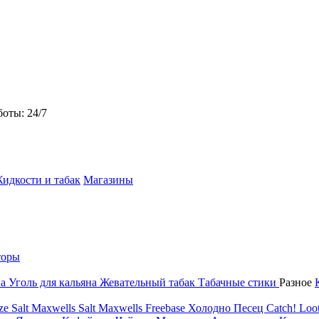
боты: 24/7
идкости и табак
Магазины
торы
на
Уголь для кальяна
Жевательный табак
Табачные стики
Разное
ze Salt
Maxwells Salt
Maxwells Freebase
Холодно Песец
Catch!
Loot