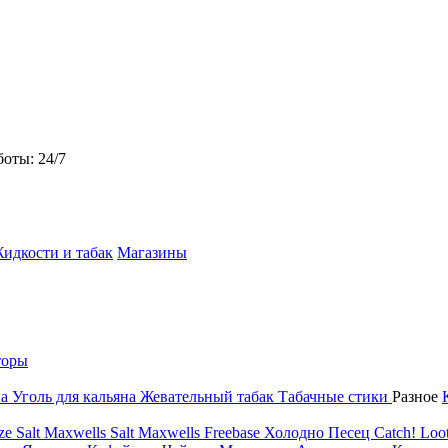
боты: 24/7
идкости и табак
Магазины
торы
на
Уголь для кальяна
Жевательный табак
Табачные стики
Разное
ze Salt
Maxwells Salt
Maxwells Freebase
Холодно Песец
Catch!
Loot