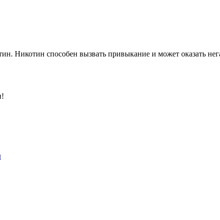
ин. Никотин способен вызвать привыкание и может оказать нега
и!
л