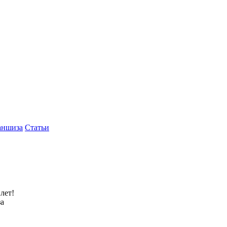
аншиза
Статьи
лет!
за