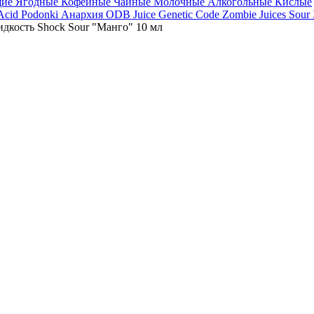
щие
Ягодные
Кофейные
Чайные
Молочные
Алкогольные
Кислые
 Acid
Podonki Анархия
ODB Juice
Genetic Code
Zombie Juices Sour
дкость Shock Sour "Манго" 10 мл