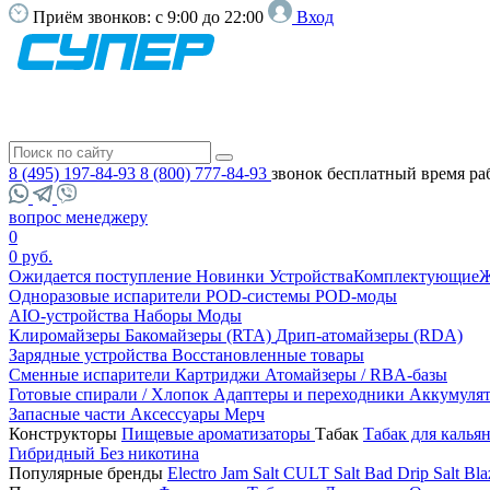
Приём звонков:
с 9:00 до 22:00
Вход
8 (495) 197-84-93
8 (800) 777-84-93
звонок бесплатный
время ра
вопрос менеджеру
0
0 руб.
Ожидается поступление
Новинки
Устройства
Комплектующие
Ж
Одноразовые испарители
POD-системы
POD-моды
AIO-устройства
Наборы
Моды
Клиромайзеры
Бакомайзеры (RTA)
Дрип-атомайзеры (RDA)
Зарядные устройства
Восстановленные товары
Сменные испарители
Картриджи
Атомайзеры / RBA-базы
Готовые спирали / Хлопок
Адаптеры и переходники
Аккумуля
Запасные части
Аксессуары
Мерч
Конструкторы
Пищевые ароматизаторы
Табак
Табак для калья
Гибридный
Без никотина
Популярные бренды
Electro Jam Salt
CULT Salt
Bad Drip Salt
Bla