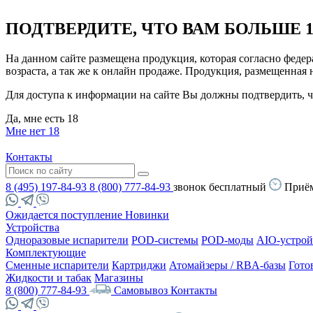
ПОДТВЕРДИТЕ, ЧТО ВАМ БОЛЬШЕ 1
На данном сайте размещена продукция, которая согласно феде
возраста, а так же к онлайн продаже. Продукция, размещенная
Для доступа к информации на сайте Вы должны подтвердить, чт
Да, мне есть 18
Мне нет 18
Контакты
8 (495) 197-84-93
8 (800) 777-84-93
звонок бесплатный
Приём
Ожидается поступление
Новинки
Устройства
Одноразовые испарители
POD-системы
POD-моды
AIO-устрой
Комплектующие
Сменные испарители
Картриджи
Атомайзеры / RBA-базы
Гото
Жидкости и табак
Магазины
8 (800) 777-84-93
Самовывоз
Контакты