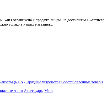
 №15-ФЗ ограничена к продаже лицам, не достигшим 18-летнего
можно только в наших магазинах.
майзеры (RDA)
Зарядные устройства
Восстановленные товары
апасные части
Аксессуары
Мерч