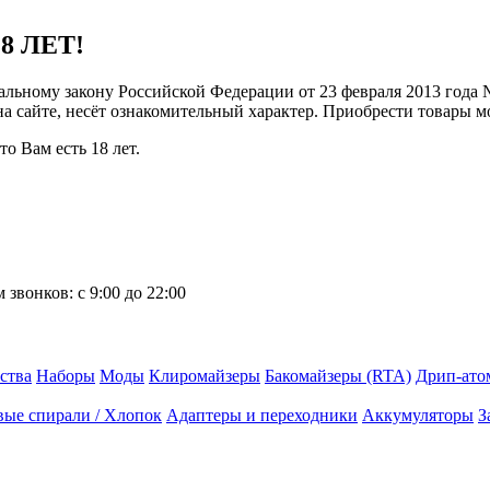
8 ЛЕТ!
ральному закону Российской Федерации от 23 февраля 2013 года
 на сайте, несёт ознакомительный характер. Приобрести товары 
о Вам есть 18 лет.
 звонков:
с 9:00 до 22:00
ства
Наборы
Моды
Клиромайзеры
Бакомайзеры (RTA)
Дрип-ато
вые спирали / Хлопок
Адаптеры и переходники
Аккумуляторы
З