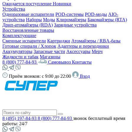
Ожидается поступление
Новинки
Устройства
Одноразовые испарители
POD-системы
POD-моды
AIO-
устройства
Наборы
Моды
Клиромайзеры
Бакомайзеры (RTA)
Дрип-атомайзеры (RDA)
Зарядные устройства
Восстановленные товары
Комплектующие
Сменные испарители
Картриджи
Атомайзеры / RBA-базы
Готовые спирали / Хлопок
Адаптеры и переходники
Аккумуляторы
Запасные части
Аксессуары
Мерч
Жидкости и табак
Магазины
8 (800) 777-84-93
Самовывоз
Контакты
Приём звонков:
с 9:00 до 22:00
Вход
8 (495) 197-84-93
8 (800) 777-84-93
звонок бесплатный
время
работы: 24/7