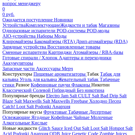
вопрос менеджеру
0
0 руб.
Ожидается поступление
Новинки
Устройства
Комплектующие
Жидкости и табак
Магазины
Одноразовые испарители
POD-системы
POD-моды
AIO-устройства
Наборы
Моды
Клиромайзеры
Бакомайзеры (RTA)
Дрип-атомайзеры (RDA)
Зарядные устройства
Восстановленные товары
Сменные испарители
Картриджи
Атомайзеры / RBA-базы
Готовые спирали / Хлопок
Адаптеры и переходники
Аккумуляторы
Запасные части
Аксессуары
Мерч
Конструкторы
Пищевые ароматизаторы
Табак
Табак для
кальяна
Уголь для кальяна
Жевательный табак
Табачные
стики
Разное
Кофеиновые паучи
Флаконы
Никотин
Классический
Солевой
Гибридный
Без никотина
Популярные бренды
Electro Jam Salt
CULT Salt
Bad Drip Salt
Blaze Salt
Maxwells Salt
Maxwells Freebase
Холодно Песец
Catch!
Loot Salt
Podonki Анархия
Популярные вкусы
Фруктовые
Табачные
Десертные
Освежающие
Ягодные
Кофейные
Чайные
Молочные
Алкогольные
Кислые
Новые жидкости
Glitch Sauce Iced Out Salt
Loot Salt
Hotspot Salt
Acid
Podonki Анархия
ODB Juice
Genetic Code
Zombie Juices