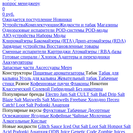
вопрос менеджеру
0
0 руб.
Ожидается поступление
Новинки
Устройства
Комплектующие
Жидкости и табак
Магазины
Одноразовые испарители
POD-системы
POD-моды
AIO-устройства
Наборы
Моды
Клиромайзеры
Бакомайзеры (RTA)
Дрип-атомайзеры (RDA)
Зарядные устройства
Восстановленные товары
Сменные испарители
Картриджи
Атомайзеры / RBA-базы
Готовые спирали / Хлопок
Адаптеры и переходники
Аккумуляторы
Запасные части
Аксессуары
Мерч
Конструкторы
Пищевые ароматизаторы
Табак
Табак для
кальяна
Уголь для кальяна
Жевательный табак
Табачные
стики
Разное
Кофеиновые паучи
Флаконы
Никотин
Классический
Солевой
Гибридный
Без никотина
Популярные бренды
Electro Jam Salt
CULT Salt
Bad Drip Salt
Blaze Salt
Maxwells Salt
Maxwells Freebase
Холодно Песец
Catch!
Loot Salt
Podonki Анархия
Популярные вкусы
Фруктовые
Табачные
Десертные
Освежающие
Ягодные
Кофейные
Чайные
Молочные
Алкогольные
Кислые
Новые жидкости
Glitch Sauce Iced Out Salt
Loot Salt
Hotspot Salt
Acid
Podonki Анархия
ODB Juice
Genetic Code
Zombie Juices