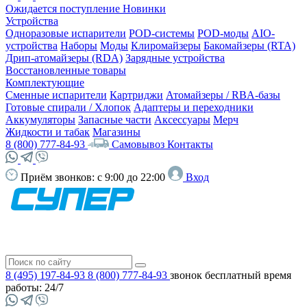
Ожидается поступление
Новинки
Устройства
Одноразовые испарители
POD-системы
POD-моды
AIO-
устройства
Наборы
Моды
Клиромайзеры
Бакомайзеры (RTA)
Дрип-атомайзеры (RDA)
Зарядные устройства
Восстановленные товары
Комплектующие
Сменные испарители
Картриджи
Атомайзеры / RBA-базы
Готовые спирали / Хлопок
Адаптеры и переходники
Аккумуляторы
Запасные части
Аксессуары
Мерч
Жидкости и табак
Магазины
8 (800) 777-84-93
Самовывоз
Контакты
Приём звонков:
с 9:00 до 22:00
Вход
8 (495) 197-84-93
8 (800) 777-84-93
звонок бесплатный
время
работы: 24/7