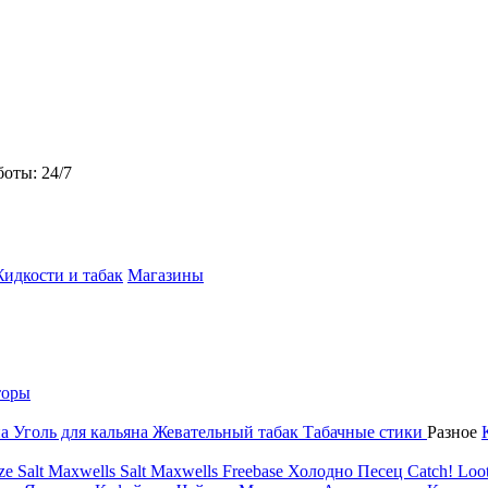
боты: 24/7
идкости и табак
Магазины
торы
на
Уголь для кальяна
Жевательный табак
Табачные стики
Разное
ze Salt
Maxwells Salt
Maxwells Freebase
Холодно Песец
Catch!
Loot