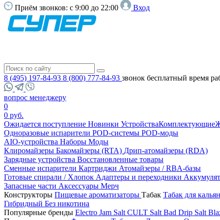
Приём звонков:
с 9:00 до 22:00
Вход
8 (495) 197-84-93
8 (800) 777-84-93
звонок бесплатный
время ра
вопрос менеджеру
0
0 руб.
Ожидается поступление
Новинки
Устройства
Комплектующие
Ж
Одноразовые испарители
POD-системы
POD-моды
AIO-устройства
Наборы
Моды
Клиромайзеры
Бакомайзеры (RTA)
Дрип-атомайзеры (RDA)
Зарядные устройства
Восстановленные товары
Сменные испарители
Картриджи
Атомайзеры / RBA-базы
Готовые спирали / Хлопок
Адаптеры и переходники
Аккумуля
Запасные части
Аксессуары
Мерч
Конструкторы
Пищевые ароматизаторы
Табак
Табак для калья
Гибридный
Без никотина
Популярные бренды
Electro Jam Salt
CULT Salt
Bad Drip Salt
Bla