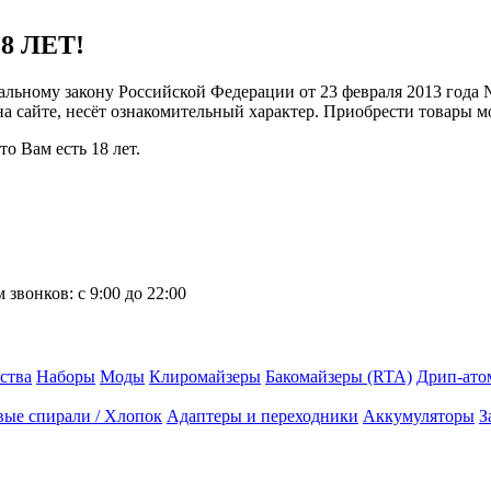
8 ЛЕТ!
ральному закону Российской Федерации от 23 февраля 2013 года
 на сайте, несёт ознакомительный характер. Приобрести товары 
о Вам есть 18 лет.
 звонков:
с 9:00 до 22:00
ства
Наборы
Моды
Клиромайзеры
Бакомайзеры (RTA)
Дрип-ато
вые спирали / Хлопок
Адаптеры и переходники
Аккумуляторы
З