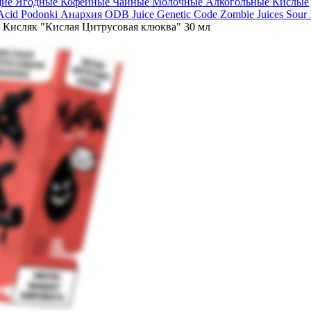
щие
Ягодные
Кофейные
Чайные
Молочные
Алкогольные
Кислые
 Acid
Podonki Анархия
ODB Juice
Genetic Code
Zombie Juices Sour
исляк "Кислая Цитрусовая клюква" 30 мл