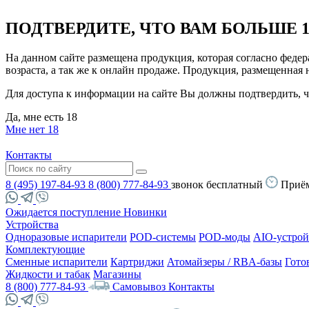
ПОДТВЕРДИТЕ, ЧТО ВАМ БОЛЬШЕ 1
На данном сайте размещена продукция, которая согласно феде
возраста, а так же к онлайн продаже. Продукция, размещенная
Для доступа к информации на сайте Вы должны подтвердить, чт
Да, мне есть 18
Мне нет 18
Контакты
8 (495) 197-84-93
8 (800) 777-84-93
звонок бесплатный
Приём
Ожидается поступление
Новинки
Устройства
Одноразовые испарители
POD-системы
POD-моды
AIO-устрой
Комплектующие
Сменные испарители
Картриджи
Атомайзеры / RBA-базы
Гото
Жидкости и табак
Магазины
8 (800) 777-84-93
Самовывоз
Контакты