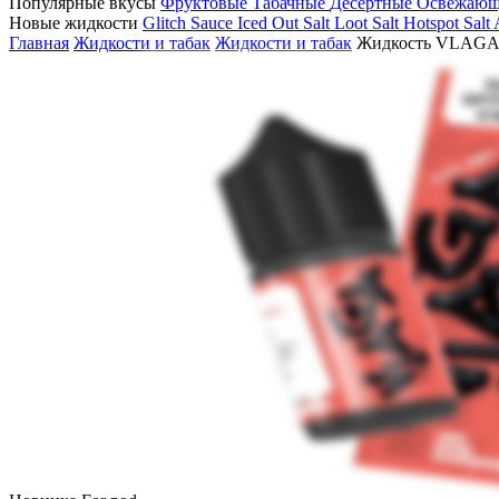
Популярные вкусы
Фруктовые
Табачные
Десертные
Освежаю
Новые жидкости
Glitch Sauce Iced Out Salt
Loot Salt
Hotspot Salt
Главная
Жидкости и табак
Жидкости и табак
Жидкость VLAGA К