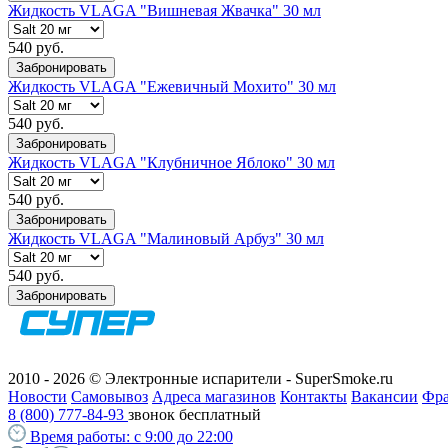
Жидкость VLAGA "Вишневая Жвачка" 30 мл
540 руб.
Забронировать
Жидкость VLAGA "Ежевичный Мохито" 30 мл
540 руб.
Забронировать
Жидкость VLAGA "Клубничное Яблоко" 30 мл
540 руб.
Забронировать
Жидкость VLAGA "Малиновый Арбуз" 30 мл
540 руб.
Забронировать
2010 - 2026 © Электронные испарители - SuperSmoke.ru
Новости
Самовывоз
Адреса магазинов
Контакты
Вакансии
Фр
8 (800) 777-84-93
звонок бесплатный
Время работы:
с 9:00 до 22:00