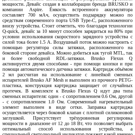
мощности. Девайс создан в коллаборации бренда BRUSKO и
компании Aspire. Ёмкость встроенного аккумулятора
составляет 700 мАч, осуществить подзарядку можно по
средствам современного порта USB Type-C, расположенного
внизу устройства. Стоит отметить, что благодаря технологии
Q-quick, девайс за 10 минут способен зарядиться на 80% при
условии использования скоростного зарядного устройства с
силой тока более 1.5 А. Воздушный поток можно настроить с
помощью регулятора силы затяжки, расположенного на
боковой стороне девайса. Можно добиться как тугой MTL, так
и более свободной RDL-затяжки. Brusko Flexus Q
активируется двумя способами - при помощи кнопки и при
помощи автоматического датчика затяжки. Картридж объёмом
2 мл рассчитан на использование с линейкой сменных
испарителей Brusko AF Mesh и выполнен из прочного PETG-
пластика, конструкция картриджа защищает от случайных
протечек. В комплекте к Brusko Flexus Q идут два типа
сменных испарителя: один - с сопротивлением 0.6 Ом, другой
- с сопротивлением 1.0 Ом. Современный нагревательный
элемент выполнен в виде сетки. Заправка картриджа
осуществляется через боковой клапан с плотной силиконовой
заглушкой. Присутствует трёхуровневая регулировка
мощности в диапазоне от 12 до 18 Вт, что позволяет выбрать
оптимальный способ использования устройства, а
специальный светодиодный индикатор покажет какой именно