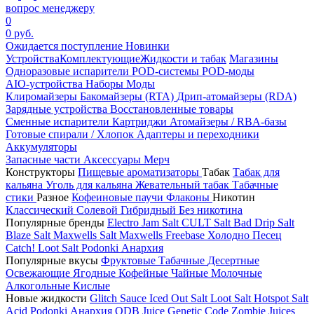
вопрос менеджеру
0
0 руб.
Ожидается поступление
Новинки
Устройства
Комплектующие
Жидкости и табак
Магазины
Одноразовые испарители
POD-системы
POD-моды
AIO-устройства
Наборы
Моды
Клиромайзеры
Бакомайзеры (RTA)
Дрип-атомайзеры (RDA)
Зарядные устройства
Восстановленные товары
Сменные испарители
Картриджи
Атомайзеры / RBA-базы
Готовые спирали / Хлопок
Адаптеры и переходники
Аккумуляторы
Запасные части
Аксессуары
Мерч
Конструкторы
Пищевые ароматизаторы
Табак
Табак для
кальяна
Уголь для кальяна
Жевательный табак
Табачные
стики
Разное
Кофеиновые паучи
Флаконы
Никотин
Классический
Солевой
Гибридный
Без никотина
Популярные бренды
Electro Jam Salt
CULT Salt
Bad Drip Salt
Blaze Salt
Maxwells Salt
Maxwells Freebase
Холодно Песец
Catch!
Loot Salt
Podonki Анархия
Популярные вкусы
Фруктовые
Табачные
Десертные
Освежающие
Ягодные
Кофейные
Чайные
Молочные
Алкогольные
Кислые
Новые жидкости
Glitch Sauce Iced Out Salt
Loot Salt
Hotspot Salt
Acid
Podonki Анархия
ODB Juice
Genetic Code
Zombie Juices