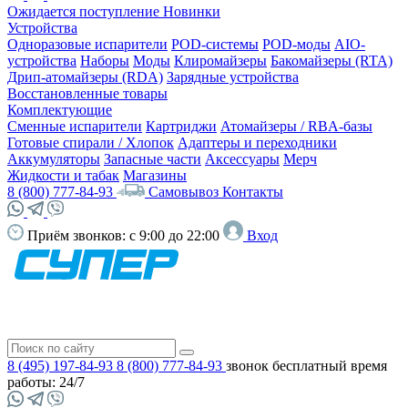
Ожидается поступление
Новинки
Устройства
Одноразовые испарители
POD-системы
POD-моды
AIO-
устройства
Наборы
Моды
Клиромайзеры
Бакомайзеры (RTA)
Дрип-атомайзеры (RDA)
Зарядные устройства
Восстановленные товары
Комплектующие
Сменные испарители
Картриджи
Атомайзеры / RBA-базы
Готовые спирали / Хлопок
Адаптеры и переходники
Аккумуляторы
Запасные части
Аксессуары
Мерч
Жидкости и табак
Магазины
8 (800) 777-84-93
Самовывоз
Контакты
Приём звонков:
с 9:00 до 22:00
Вход
8 (495) 197-84-93
8 (800) 777-84-93
звонок бесплатный
время
работы: 24/7