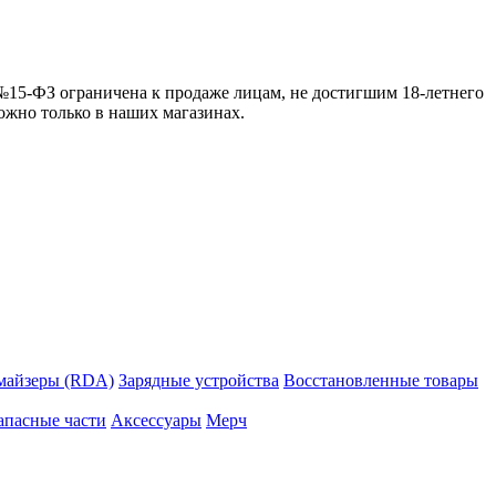
 №15-ФЗ ограничена к продаже лицам, не достигшим 18-летнего
можно только в наших магазинах.
майзеры (RDA)
Зарядные устройства
Восстановленные товары
апасные части
Аксессуары
Мерч