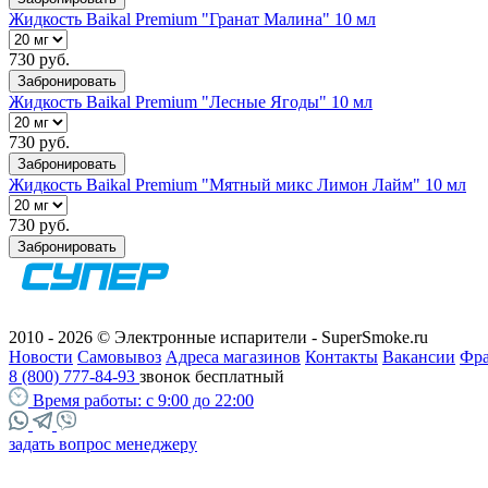
Жидкость Baikal Premium "Гранат Малина" 10 мл
730 руб.
Забронировать
Жидкость Baikal Premium "Лесные Ягоды" 10 мл
730 руб.
Забронировать
Жидкость Baikal Premium "Мятный микс Лимон Лайм" 10 мл
730 руб.
Забронировать
2010 - 2026 © Электронные испарители - SuperSmoke.ru
Новости
Самовывоз
Адреса магазинов
Контакты
Вакансии
Фр
8 (800) 777-84-93
звонок бесплатный
Время работы:
с 9:00 до 22:00
задать вопрос менеджеру