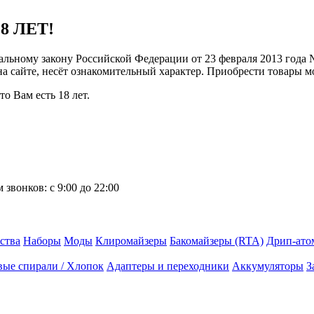
8 ЛЕТ!
ральному закону Российской Федерации от 23 февраля 2013 года
 на сайте, несёт ознакомительный характер. Приобрести товары 
о Вам есть 18 лет.
 звонков:
с 9:00 до 22:00
ства
Наборы
Моды
Клиромайзеры
Бакомайзеры (RTA)
Дрип-ато
вые спирали / Хлопок
Адаптеры и переходники
Аккумуляторы
З