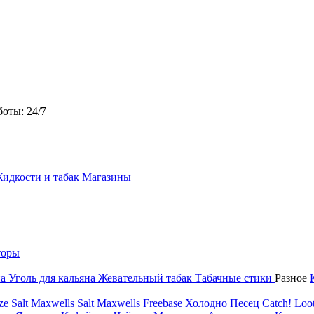
боты: 24/7
идкости и табак
Магазины
торы
на
Уголь для кальяна
Жевательный табак
Табачные стики
Разное
ze Salt
Maxwells Salt
Maxwells Freebase
Холодно Песец
Catch!
Loot