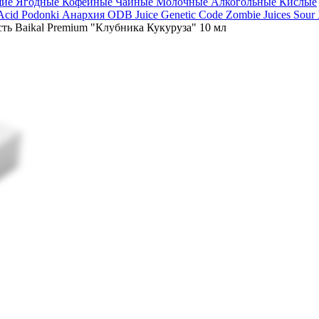
щие
Ягодные
Кофейные
Чайные
Молочные
Алкогольные
Кислые
 Acid
Podonki Анархия
ODB Juice
Genetic Code
Zombie Juices Sour
ть Baikal Premium "Клубника Кукуруза" 10 мл