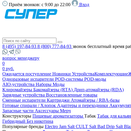
Приём звонков:
с 9:00 до 22:00
Вход
8 (495) 197-84-93
8 (800) 777-84-93
звонок бесплатный
время ра
вопрос менеджеру
0
0 руб.
Ожидается поступление
Новинки
Устройства
Комплектующие
Ж
Одноразовые испарители
POD-системы
POD-моды
AIO-устройства
Наборы
Моды
Клиромайзеры
Бакомайзеры (RTA)
Дрип-атомайзеры (RDA)
Зарядные устройства
Восстановленные товары
Сменные испарители
Картриджи
Атомайзеры / RBA-базы
Готовые спирали / Хлопок
Адаптеры и переходники
Аккумуля
Запасные части
Аксессуары
Мерч
Конструкторы
Пищевые ароматизаторы
Табак
Табак для калья
Гибридный
Без никотина
Популярные бренды
Electro Jam Salt
CULT Salt
Bad Drip Salt
Bla