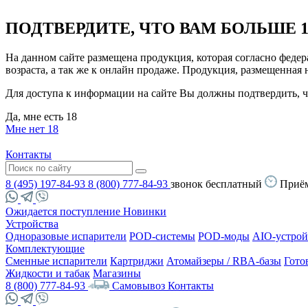
ПОДТВЕРДИТЕ, ЧТО ВАМ БОЛЬШЕ 1
На данном сайте размещена продукция, которая согласно феде
возраста, а так же к онлайн продаже. Продукция, размещенная
Для доступа к информации на сайте Вы должны подтвердить, чт
Да, мне есть 18
Мне нет 18
Контакты
8 (495) 197-84-93
8 (800) 777-84-93
звонок бесплатный
Приём
Ожидается поступление
Новинки
Устройства
Одноразовые испарители
POD-системы
POD-моды
AIO-устрой
Комплектующие
Сменные испарители
Картриджи
Атомайзеры / RBA-базы
Гото
Жидкости и табак
Магазины
8 (800) 777-84-93
Самовывоз
Контакты