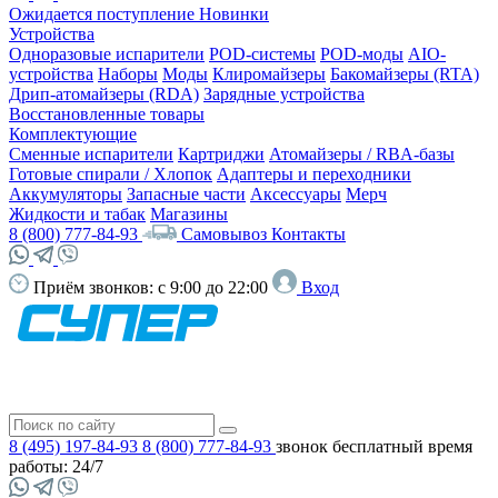
Ожидается поступление
Новинки
Устройства
Одноразовые испарители
POD-системы
POD-моды
AIO-
устройства
Наборы
Моды
Клиромайзеры
Бакомайзеры (RTA)
Дрип-атомайзеры (RDA)
Зарядные устройства
Восстановленные товары
Комплектующие
Сменные испарители
Картриджи
Атомайзеры / RBA-базы
Готовые спирали / Хлопок
Адаптеры и переходники
Аккумуляторы
Запасные части
Аксессуары
Мерч
Жидкости и табак
Магазины
8 (800) 777-84-93
Самовывоз
Контакты
Приём звонков:
с 9:00 до 22:00
Вход
8 (495) 197-84-93
8 (800) 777-84-93
звонок бесплатный
время
работы: 24/7