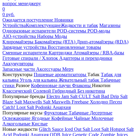
вопрос менеджеру
0
0 руб.
Ожидается поступление
Новинки
Устройства
Комплектующие
Жидкости и табак
Магазины
Одноразовые испарители
POD-системы
POD-моды
AIO-устройства
Наборы
Моды
Клиромайзеры
Бакомайзеры (RTA)
Дрип-атомайзеры (RDA)
Зарядные устройства
Восстановленные товары
Сменные испарители
Картриджи
Атомайзеры / RBA-базы
Готовые спирали / Хлопок
Адаптеры и переходники
Аккумуляторы
Запасные части
Аксессуары
Мерч
Конструкторы
Пищевые ароматизаторы
Табак
Табак для
кальяна
Уголь для кальяна
Жевательный табак
Табачные
стики
Разное
Кофеиновые паучи
Флаконы
Никотин
Классический
Солевой
Гибридный
Без никотина
Популярные бренды
Electro Jam Salt
CULT Salt
Bad Drip Salt
Blaze Salt
Maxwells Salt
Maxwells Freebase
Холодно Песец
Catch!
Loot Salt
Podonki Анархия
Популярные вкусы
Фруктовые
Табачные
Десертные
Освежающие
Ягодные
Кофейные
Чайные
Молочные
Алкогольные
Кислые
Новые жидкости
Glitch Sauce Iced Out Salt
Loot Salt
Hotspot Salt
Acid
Podonki Анархия
ODB Juice
Genetic Code
Zombie Juices