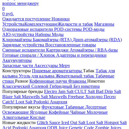
вопрос менеджеру
0
0 руб.
Ожидается поступление
Новинки
Устройства
Комплектующие
Жидкости и табак
Магазины
Одноразовые испарители
POD-системы
POD-моды
AIO-устройства
Наборы
Моды
Клиромайзеры
Бакомайзеры (RTA)
Дрип-атомайзеры (RDA)
Зарядные устройства
Восстановленные товары
Сменные испарители
Картриджи
Атомайзеры / RBA-базы
Готовые спирали / Хлопок
Адаптеры и переходники
Аккумуляторы
Запасные части
Аксессуары
Мерч
Конструкторы
Пищевые ароматизаторы
Табак
Табак для
кальяна
Уголь для кальяна
Жевательный табак
Табачные
стики
Разное
Кофеиновые паучи
Флаконы
Никотин
Классический
Солевой
Гибридный
Без никотина
Популярные бренды
Electro Jam Salt
CULT Salt
Bad Drip Salt
Blaze Salt
Maxwells Salt
Maxwells Freebase
Холодно Песец
Catch!
Loot Salt
Podonki Анархия
Популярные вкусы
Фруктовые
Табачные
Десертные
Освежающие
Ягодные
Кофейные
Чайные
Молочные
Алкогольные
Кислые
Новые жидкости
Glitch Sauce Iced Out Salt
Loot Salt
Hotspot Salt
Acid
Podonki Анархия
ODB Juice
Genetic Code
Zombie Juices