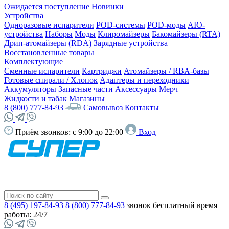
Ожидается поступление
Новинки
Устройства
Одноразовые испарители
POD-системы
POD-моды
AIO-
устройства
Наборы
Моды
Клиромайзеры
Бакомайзеры (RTA)
Дрип-атомайзеры (RDA)
Зарядные устройства
Восстановленные товары
Комплектующие
Сменные испарители
Картриджи
Атомайзеры / RBA-базы
Готовые спирали / Хлопок
Адаптеры и переходники
Аккумуляторы
Запасные части
Аксессуары
Мерч
Жидкости и табак
Магазины
8 (800) 777-84-93
Самовывоз
Контакты
Приём звонков:
с 9:00 до 22:00
Вход
8 (495) 197-84-93
8 (800) 777-84-93
звонок бесплатный
время
работы: 24/7