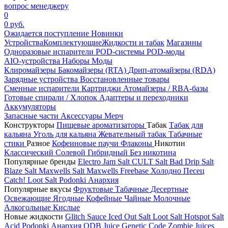
вопрос менеджеру
0
0 руб.
Ожидается поступление
Новинки
Устройства
Комплектующие
Жидкости и табак
Магазины
Одноразовые испарители
POD-системы
POD-моды
AIO-устройства
Наборы
Моды
Клиромайзеры
Бакомайзеры (RTA)
Дрип-атомайзеры (RDA)
Зарядные устройства
Восстановленные товары
Сменные испарители
Картриджи
Атомайзеры / RBA-базы
Готовые спирали / Хлопок
Адаптеры и переходники
Аккумуляторы
Запасные части
Аксессуары
Мерч
Конструкторы
Пищевые ароматизаторы
Табак
Табак для
кальяна
Уголь для кальяна
Жевательный табак
Табачные
стики
Разное
Кофеиновые паучи
Флаконы
Никотин
Классический
Солевой
Гибридный
Без никотина
Популярные бренды
Electro Jam Salt
CULT Salt
Bad Drip Salt
Blaze Salt
Maxwells Salt
Maxwells Freebase
Холодно Песец
Catch!
Loot Salt
Podonki Анархия
Популярные вкусы
Фруктовые
Табачные
Десертные
Освежающие
Ягодные
Кофейные
Чайные
Молочные
Алкогольные
Кислые
Новые жидкости
Glitch Sauce Iced Out Salt
Loot Salt
Hotspot Salt
Acid
Podonki Анархия
ODB Juice
Genetic Code
Zombie Juices