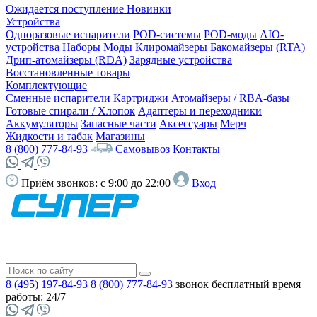
Ожидается поступление
Новинки
Устройства
Одноразовые испарители
POD-системы
POD-моды
AIO-
устройства
Наборы
Моды
Клиромайзеры
Бакомайзеры (RTA)
Дрип-атомайзеры (RDA)
Зарядные устройства
Восстановленные товары
Комплектующие
Сменные испарители
Картриджи
Атомайзеры / RBA-базы
Готовые спирали / Хлопок
Адаптеры и переходники
Аккумуляторы
Запасные части
Аксессуары
Мерч
Жидкости и табак
Магазины
8 (800) 777-84-93
Самовывоз
Контакты
Приём звонков:
с 9:00 до 22:00
Вход
8 (495) 197-84-93
8 (800) 777-84-93
звонок бесплатный
время
работы: 24/7