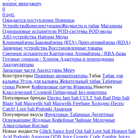
вопрос менеджеру
0
0 руб.
Ожидается поступление
Новинки
Устройства
Комплектующие
Жидкости и табак
Магазины
Одноразовые испарители
POD-системы
POD-моды
AIO-устройства
Наборы
Моды
Клиромайзеры
Бакомайзеры (RTA)
Дрип-атомайзеры (RDA)
Зарядные устройства
Восстановленные товары
Сменные испарители
Картриджи
Атомайзеры / RBA-базы
Готовые спирали / Хлопок
Адаптеры и переходники
Аккумуляторы
Запасные части
Аксессуары
Мерч
Конструкторы
Пищевые ароматизаторы
Табак
Табак для
кальяна
Уголь для кальяна
Жевательный табак
Табачные
стики
Разное
Кофеиновые паучи
Флаконы
Никотин
Классический
Солевой
Гибридный
Без никотина
Популярные бренды
Electro Jam Salt
CULT Salt
Bad Drip Salt
Blaze Salt
Maxwells Salt
Maxwells Freebase
Холодно Песец
Catch!
Loot Salt
Podonki Анархия
Популярные вкусы
Фруктовые
Табачные
Десертные
Освежающие
Ягодные
Кофейные
Чайные
Молочные
Алкогольные
Кислые
Новые жидкости
Glitch Sauce Iced Out Salt
Loot Salt
Hotspot Salt
Acid
Podonki Анархия
ODB Juice
Genetic Code
Zombie Juices