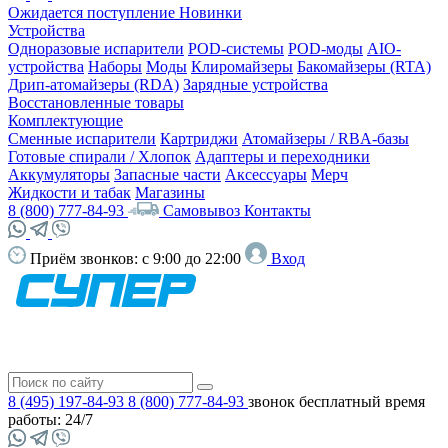
Ожидается поступление
Новинки
Устройства
Одноразовые испарители
POD-системы
POD-моды
AIO-
устройства
Наборы
Моды
Клиромайзеры
Бакомайзеры (RTA)
Дрип-атомайзеры (RDA)
Зарядные устройства
Восстановленные товары
Комплектующие
Сменные испарители
Картриджи
Атомайзеры / RBA-базы
Готовые спирали / Хлопок
Адаптеры и переходники
Аккумуляторы
Запасные части
Аксессуары
Мерч
Жидкости и табак
Магазины
8 (800) 777-84-93
Самовывоз
Контакты
Приём звонков:
с 9:00 до 22:00
Вход
8 (495) 197-84-93
8 (800) 777-84-93
звонок бесплатный
время
работы: 24/7