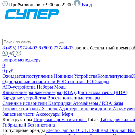
Приём звонков:
с 9:00 до 22:00
Вход
8 (495) 197-84-93
8 (800) 777-84-93
звонок бесплатный
время ра
вопрос менеджеру
0
0 руб.
Ожидается поступление
Новинки
Устройства
Комплектующие
Ж
Одноразовые испарители
POD-системы
POD-моды
AIO-устройства
Наборы
Моды
Клиромайзеры
Бакомайзеры (RTA)
Дрип-атомайзеры (RDA)
Зарядные устройства
Восстановленные товары
Сменные испарители
Картриджи
Атомайзеры / RBA-базы
Готовые спирали / Хлопок
Адаптеры и переходники
Аккумуля
Запасные части
Аксессуары
Мерч
Конструкторы
Пищевые ароматизаторы
Табак
Табак для калья
Гибридный
Без никотина
Популярные бренды
Electro Jam Salt
CULT Salt
Bad Drip Salt
Bla