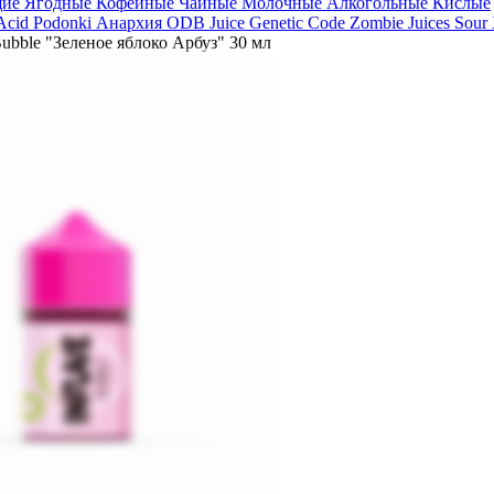
щие
Ягодные
Кофейные
Чайные
Молочные
Алкогольные
Кислые
 Acid
Podonki Анархия
ODB Juice
Genetic Code
Zombie Juices Sour
Bubble "Зеленое яблоко Арбуз" 30 мл