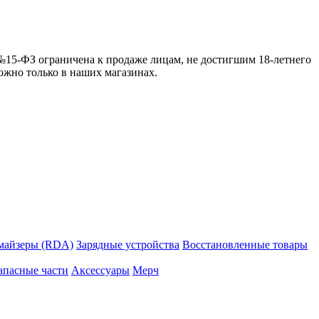
 №15-ФЗ ограничена к продаже лицам, не достигшим 18-летнего
можно только в наших магазинах.
майзеры (RDA)
Зарядные устройства
Восстановленные товары
апасные части
Аксессуары
Мерч