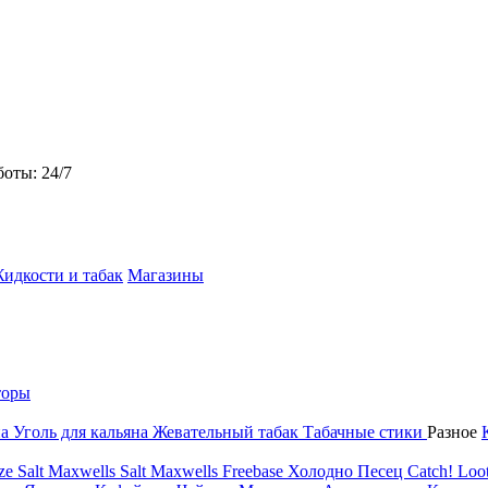
боты: 24/7
идкости и табак
Магазины
торы
на
Уголь для кальяна
Жевательный табак
Табачные стики
Разное
ze Salt
Maxwells Salt
Maxwells Freebase
Холодно Песец
Catch!
Loot