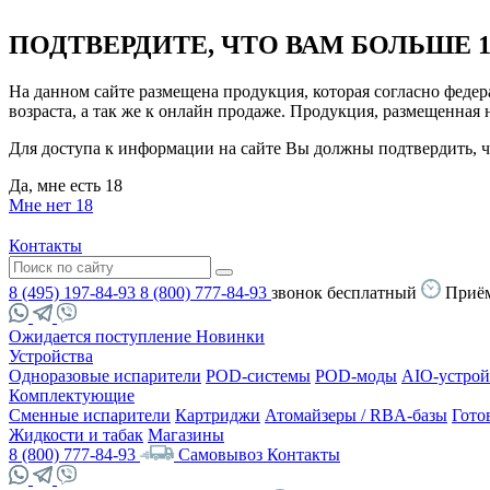
ПОДТВЕРДИТЕ, ЧТО ВАМ БОЛЬШЕ 1
На данном сайте размещена продукция, которая согласно феде
возраста, а так же к онлайн продаже. Продукция, размещенная
Для доступа к информации на сайте Вы должны подтвердить, чт
Да, мне есть 18
Мне нет 18
Контакты
8 (495) 197-84-93
8 (800) 777-84-93
звонок бесплатный
Приём
Ожидается поступление
Новинки
Устройства
Одноразовые испарители
POD-системы
POD-моды
AIO-устрой
Комплектующие
Сменные испарители
Картриджи
Атомайзеры / RBA-базы
Гото
Жидкости и табак
Магазины
8 (800) 777-84-93
Самовывоз
Контакты