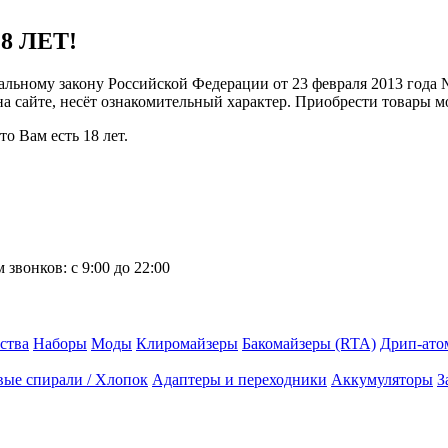
8 ЛЕТ!
ральному закону Российской Федерации от 23 февраля 2013 года
 на сайте, несёт ознакомительный характер. Приобрести товары 
о Вам есть 18 лет.
 звонков:
с 9:00 до 22:00
ства
Наборы
Моды
Клиромайзеры
Бакомайзеры (RTA)
Дрип-ато
вые спирали / Хлопок
Адаптеры и переходники
Аккумуляторы
З