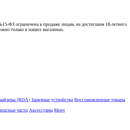
 №15-ФЗ ограничена к продаже лицам, не достигшим 18-летнего
можно только в наших магазинах.
майзеры (RDA)
Зарядные устройства
Восстановленные товары
апасные части
Аксессуары
Мерч