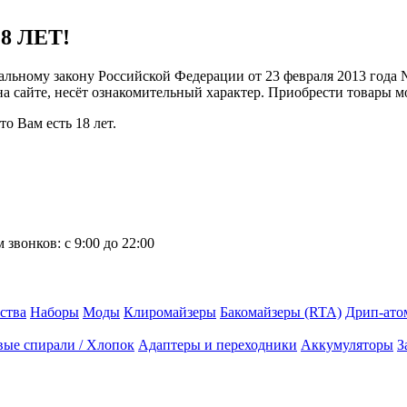
8 ЛЕТ!
ральному закону Российской Федерации от 23 февраля 2013 года
 на сайте, несёт ознакомительный характер. Приобрести товары 
о Вам есть 18 лет.
 звонков:
с 9:00 до 22:00
ства
Наборы
Моды
Клиромайзеры
Бакомайзеры (RTA)
Дрип-ато
вые спирали / Хлопок
Адаптеры и переходники
Аккумуляторы
З