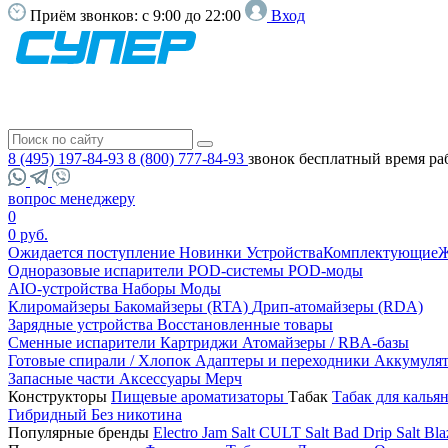
Приём звонков:
с 9:00 до 22:00
Вход
8 (495) 197-84-93
8 (800) 777-84-93
звонок бесплатный
время ра
вопрос менеджеру
0
0 руб.
Ожидается поступление
Новинки
Устройства
Комплектующие
Ж
Одноразовые испарители
POD-системы
POD-моды
AIO-устройства
Наборы
Моды
Клиромайзеры
Бакомайзеры (RTA)
Дрип-атомайзеры (RDA)
Зарядные устройства
Восстановленные товары
Сменные испарители
Картриджи
Атомайзеры / RBA-базы
Готовые спирали / Хлопок
Адаптеры и переходники
Аккумуля
Запасные части
Аксессуары
Мерч
Конструкторы
Пищевые ароматизаторы
Табак
Табак для калья
Гибридный
Без никотина
Популярные бренды
Electro Jam Salt
CULT Salt
Bad Drip Salt
Bla