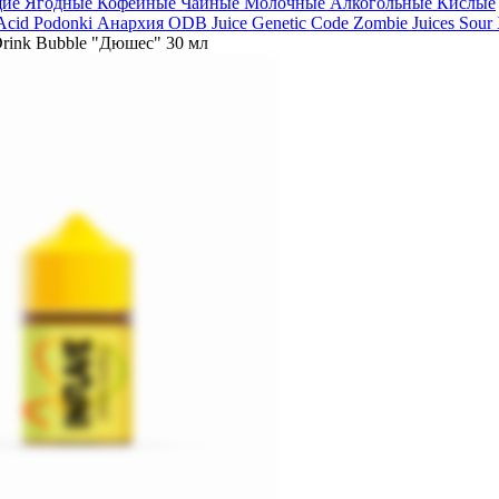
щие
Ягодные
Кофейные
Чайные
Молочные
Алкогольные
Кислые
 Acid
Podonki Анархия
ODB Juice
Genetic Code
Zombie Juices Sour
Drink Bubble "Дюшес" 30 мл