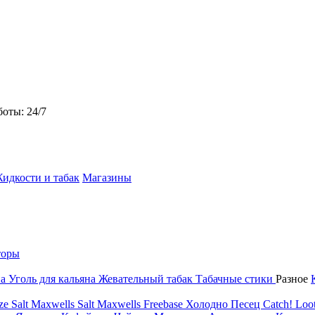
боты: 24/7
идкости и табак
Магазины
торы
на
Уголь для кальяна
Жевательный табак
Табачные стики
Разное
ze Salt
Maxwells Salt
Maxwells Freebase
Холодно Песец
Catch!
Loot