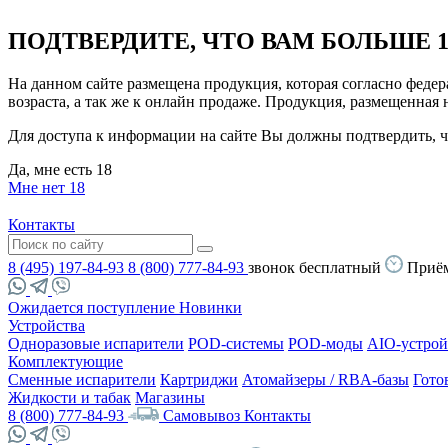
ПОДТВЕРДИТЕ, ЧТО ВАМ БОЛЬШЕ 1
На данном сайте размещена продукция, которая согласно феде
возраста, а так же к онлайн продаже. Продукция, размещенная
Для доступа к информации на сайте Вы должны подтвердить, чт
Да, мне есть 18
Мне нет 18
Контакты
8 (495) 197-84-93
8 (800) 777-84-93
звонок бесплатный
Приём
Ожидается поступление
Новинки
Устройства
Одноразовые испарители
POD-системы
POD-моды
AIO-устрой
Комплектующие
Сменные испарители
Картриджи
Атомайзеры / RBA-базы
Гото
Жидкости и табак
Магазины
8 (800) 777-84-93
Самовывоз
Контакты